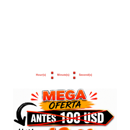
¡DISPONIBLE POR
POCO TIEMPO!
LA INSCRIPCIÓN PODRÌA VOLVER A
COSTAR $100 DOLARES, CUANDO
EL RELOJ MARQUE CERO.
:
:
Hour(s)
Minute(s)
Second(s)