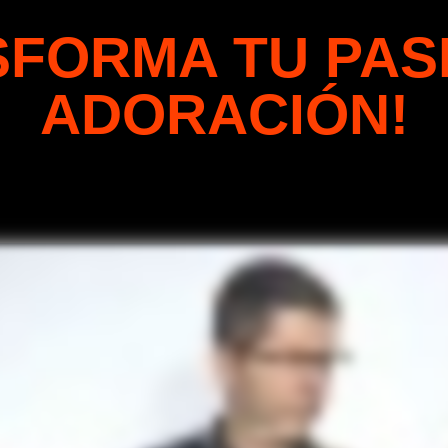
FORMA TU PAS
ADORACIÓN!
a desde casa, incluso si nunca has tocad
adorador que inspira a otros.”