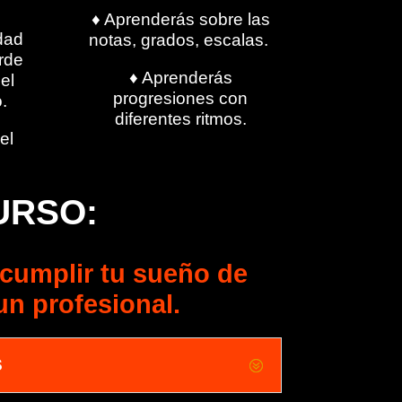
♦ Aprenderás sobre las
dad
notas, grados, escalas.
orde
♦ Aprenderás
el
progresiones con
o.
diferentes ritmos.
el
URSO:
 cumplir tu sueño de
un profesional.
S