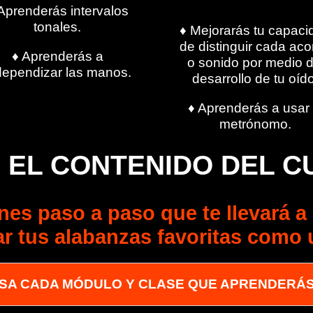
Aprenderás intervalos
tonales.
♦ Mejorarás tu capaci
de distinguir cada ac
♦ Aprenderás a
o sonido por medio d
dependizar las manos.
desarrollo de tu oíd
♦ Aprenderás a usar 
metrónomo.
 EL CONTENIDO DEL C
nes paso a paso que te llevará a
ar tus alabanzas favoritas como 
ISA CADA MÓDULO Y CLASE QUE APRENDERÁ