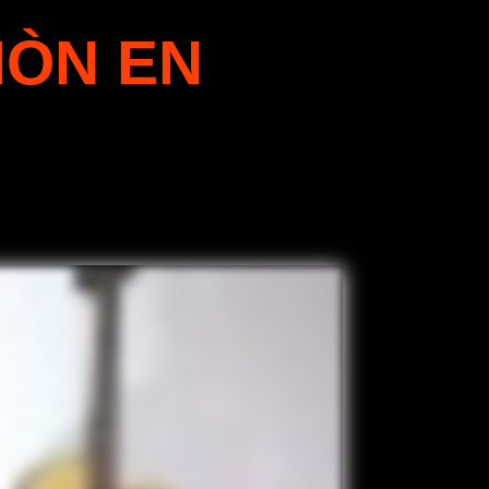
IÒN EN
o antes, y conviértete en un